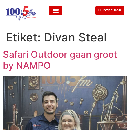
LUISTER NOU
Etiket:
Divan Steal
Safari Outdoor gaan groot
by NAMPO