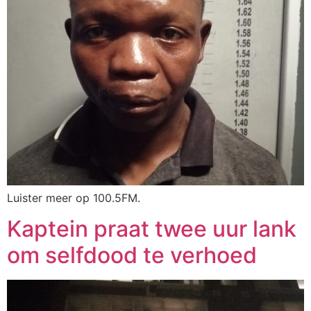
Luister meer op 100.5FM.
Kaptein praat twee uur lank
om selfdood te verhoed