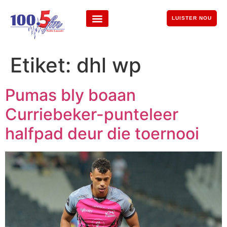
LUISTER NOU
Etiket:
dhl wp
Pumas bly boaan
Curriebeker-punteleer
halfpad deur die toernooi