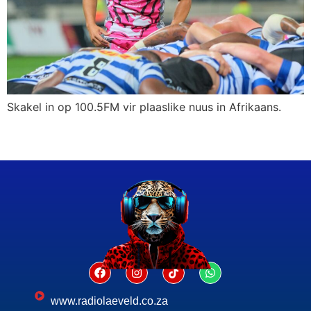
Skakel in op 100.5FM vir plaaslike nuus in Afrikaans.
www.radiolaeveld.co.za