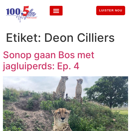
LUISTER NOU
Etiket:
Deon Cilliers
Sonop gaan Bos met
jagluiperds: Ep. 4