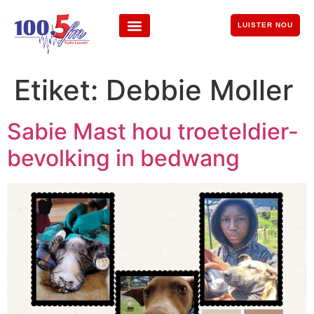
LUISTER NOU
Etiket:
Debbie Moller
Sabie Mast hou troeteldier-
bevolking in bedwang