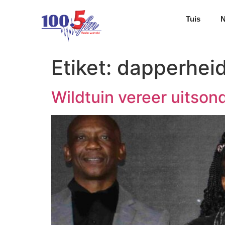
Tuis
Etiket:
dapperhei
Wildtuin vereer uitsond