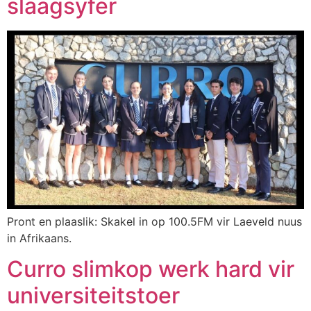
slaagsyfer
Pront en plaaslik: Skakel in op 100.5FM vir Laeveld nuus
in Afrikaans.
Curro slimkop werk hard vir
universiteitstoer