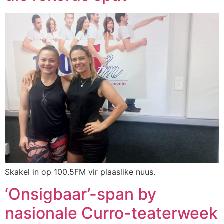
Skakel in op 100.5FM vir plaaslike nuus.
‘Onsigbaar’-span by
nasionale Curro-teaterweek