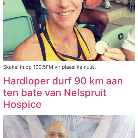
Skakel in op 100.5FM vir plaaslike nuus.
Hardloper durf 90 km aan
ten bate van Nelspruit
Hospice