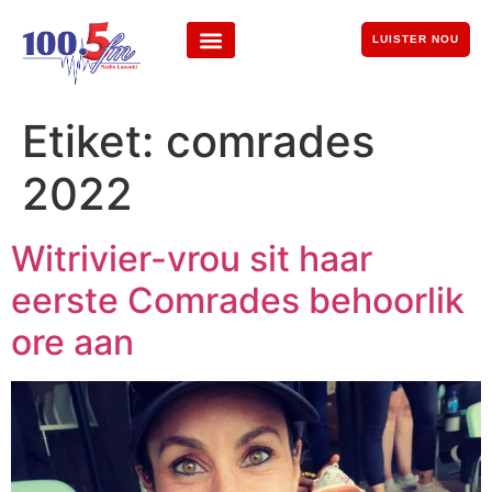
LUISTER NOU
Etiket:
comrades
2022
Witrivier-vrou sit haar
eerste Comrades behoorlik
ore aan