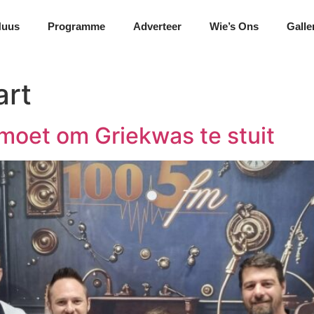
Nuus
Programme
Adverteer
Wie’s Ons
Galle
art
moet om Griekwas te stuit