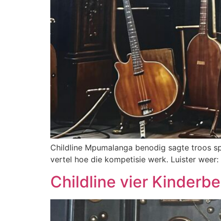
Childline Mpumalanga benodig sagte troos spe
vertel hoe die kompetisie werk. Luister weer:
Childline vier Kinder