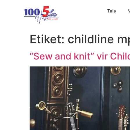
Tuis
Etiket:
childline 
“Sew and knit” vir Chil