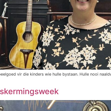
elgoed vir die kinders wie hulle bystaan. Hulle nooi naal
beskermingsweek