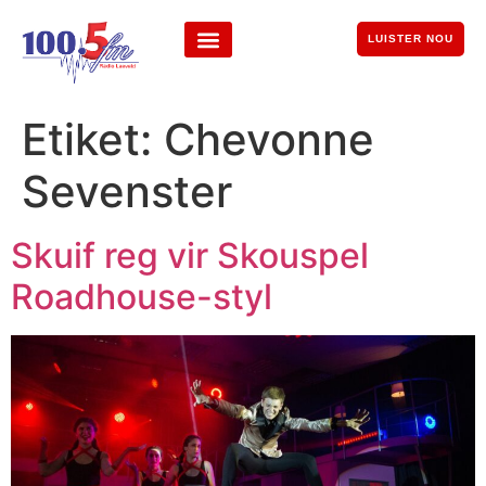
LUISTER NOU
Etiket:
Chevonne
Sevenster
Skuif reg vir Skouspel
Roadhouse-styl