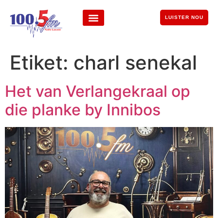
LUISTER NOU
Etiket:
charl senekal
Het van Verlangekraal op
die planke by Innibos