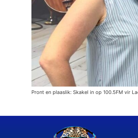
Pront en plaaslik: Skakel in op 100.5FM vir La