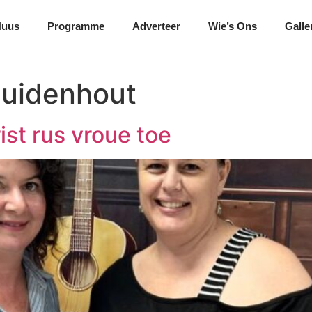
Nuus
Programme
Adverteer
Wie’s Ons
Galle
zuidenhout
st rus vroue toe