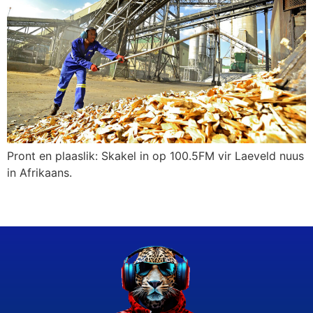
Pront en plaaslik: Skakel in op 100.5FM vir Laeveld nuus
in Afrikaans.