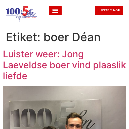
LUISTER NOU
Etiket:
boer Déan
Luister weer: Jong
Laeveldse boer vind plaaslik
liefde