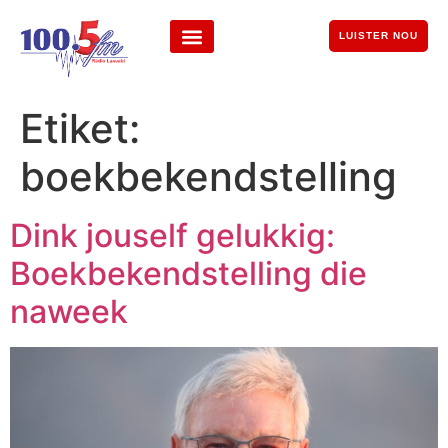
LUISTER NOU
Etiket:
boekbekendstelling
Dink jouself gelukkig:
Boekbekendstelling die
naweek