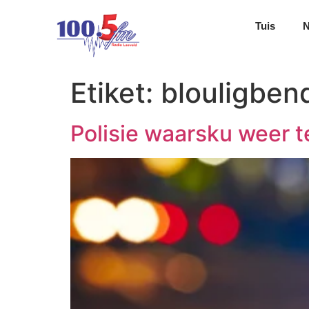
Tuis
Etiket:
blouligben
Polisie waarsku weer 