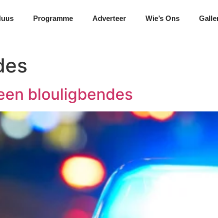
Nuus
Programme
Adverteer
Wie’s Ons
Galle
des
teen blouligbendes