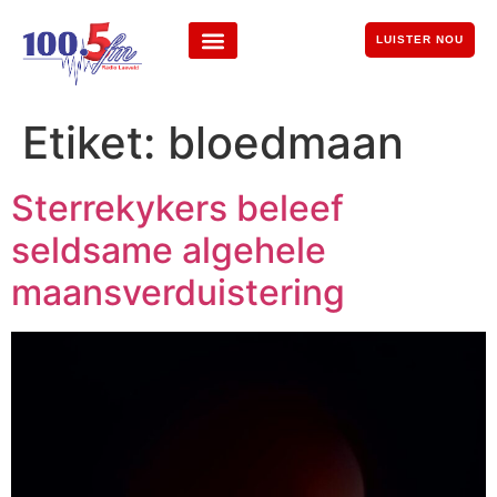
LUISTER NOU
Etiket:
bloedmaan
Sterrekykers beleef
seldsame algehele
maansverduistering