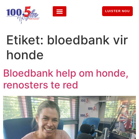
LUISTER NOU
Etiket:
bloedbank vir
honde
Bloedbank help om honde,
renosters te red