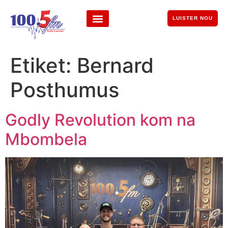
LUISTER NOU
Etiket:
Bernard
Posthumus
Godly Revolution kom na
Mbombela