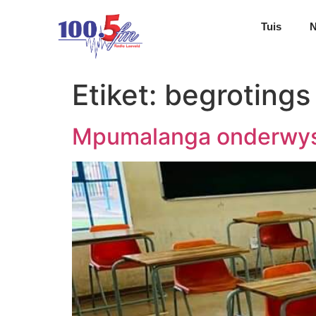
Tuis
Etiket:
begrotings
Mpumalanga onderwys: