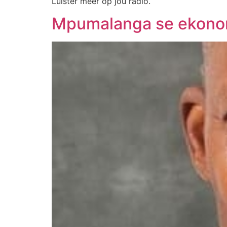
Luister meer op jou radio.
Mpumalanga se ekonom