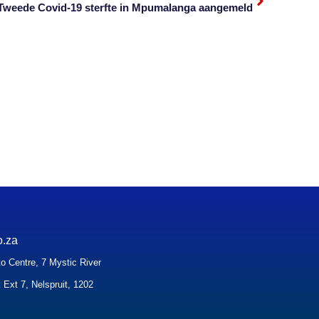
Tweede Covid-19 sterfte in Mpumalanga aangemeld
o.za
o Centre, 7 Mystic River
 Ext 7, Nelspruit, 1202