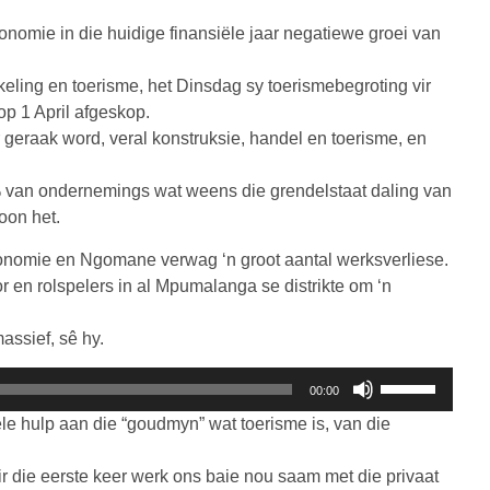
konomie in die huidige finansiële jaar negatiewe groei van
ling en toerisme, het Dinsdag sy toerismebegroting vir
 op 1 April afgeskop.
geraak word, veral konstruksie, handel en toerisme, en
 van ondernemings wat weens die grendelstaat daling van
oon het.
ekonomie en Ngomane verwag ‘n groot aantal werksverliese.
 en rolspelers in al Mpumalanga se distrikte om ‘n
assief, sê hy.
Gebruik
00:00
die
e hulp aan die “goudmyn” wat toerisme is, van die
Op/Af
knoppies
ir die eerste keer werk ons baie nou saam met die privaat
om