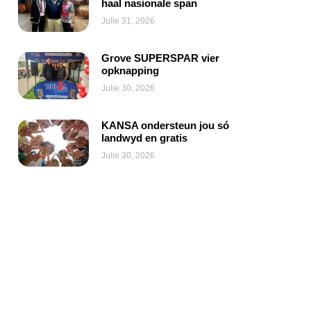
haal nasionale span
Julie 31, 2026
Grove SUPERSPAR vier
opknapping
Julie 30, 2026
KANSA ondersteun jou só
landwyd en gratis
Julie 30, 2026