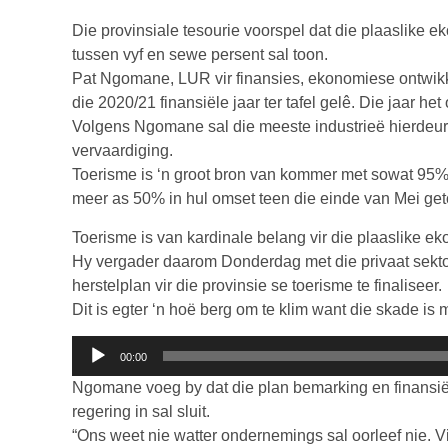
Die provinsiale tesourie voorspel dat die plaaslike e
tussen vyf en sewe persent sal toon.
Pat Ngomane, LUR vir finansies, ekonomiese ontwikke
die 2020/21 finansiële jaar ter tafel gelê. Die jaar het
Volgens Ngomane sal die meeste industrieë hierdeur 
vervaardiging.
Toerisme is ‘n groot bron van kommer met sowat 95%
meer as 50% in hul omset teen die einde van Mei get
Toerisme is van kardinale belang vir die plaaslike 
Hy vergader daarom Donderdag met die privaat sektor
herstelplan vir die provinsie se toerisme te finaliseer.
Dit is egter ‘n hoë berg om te klim want die skade is m
Klankspeler
00:00
Ngomane voeg by dat die plan bemarking en finansiël
regering in sal sluit.
“Ons weet nie watter ondernemings sal oorleef nie. V