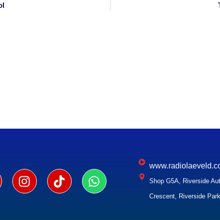
ol
www.radiolaeveld.c
Shop G5A, Riverside Aut
Crescent, Riverside Park