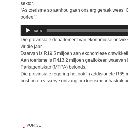
sektor.
“As toerisme so aanhou gaan ons erg geraak wees. O
oorleef.”
Klankspeler
00:00
Die provinsiale departement van ekonomiese ontwikkel
vir die jaar.
Daarvan is R19,5 miljoen aan ekonomiese ontwikkel
Aan toerisme is R413,2 miljoen geallokeer, waarva
Parkagentskap (MTPA) befonds.
Die provinsiale regering het ook ‘n addisionele R6
bosbou en visserye ontvang om toerisme-infrastruktuu
VORIGE