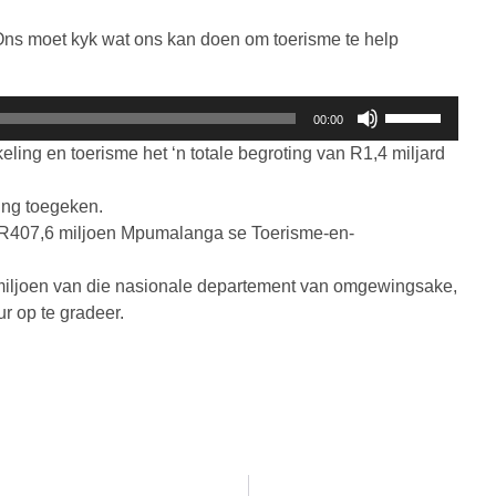
die
ns moet kyk wat ons kan doen om toerisme te help
volume
te
verhoog
Gebruik
00:00
of
die
ing en toerisme het ‘n totale begroting van R1,4 miljard
te
Op/Af
verlaag.
knoppies
ing toegeken.
om
n R407,6 miljoen Mpumalanga se Toerisme-en-
die
volume
5 miljoen van die nasionale departement van omgewingsake,
te
r op te gradeer.
verhoog
of
te
verlaag.