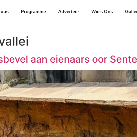
Nuus
Programme
Adverteer
Wie’s Ons
Galle
allei
dsbevel aan eienaars oor Sen