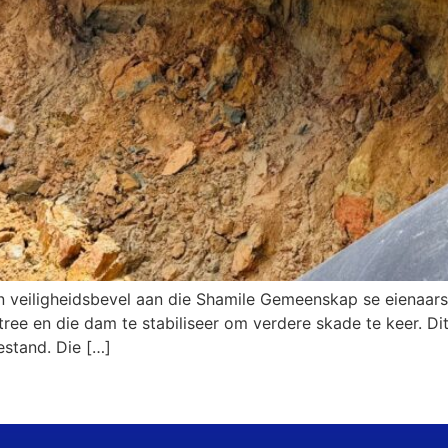
n veiligheidsbevel aan die Shamile Gemeenskap se eienaars
tree en die dam te stabiliseer om verdere skade te keer. D
oestand. Die […]