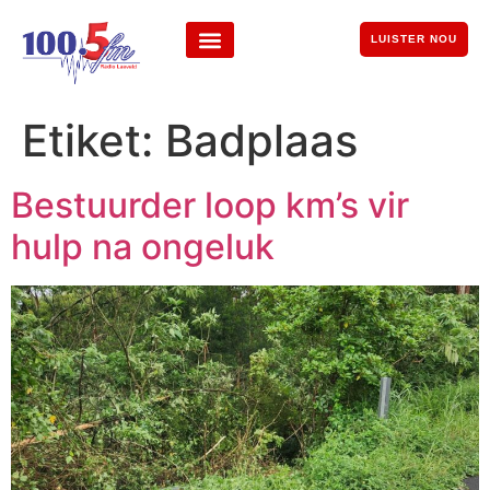
LUISTER NOU
Etiket:
Badplaas
Bestuurder loop km’s vir
hulp na ongeluk