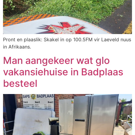
Pront en plaaslik: Skakel in op 100.5FM vir Laeveld nuus
in Afrikaans.
Man aangekeer wat glo
vakansiehuise in Badplaas
besteel