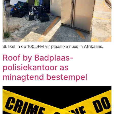
Skakel in op 100.5FM vir plaaslike nuus in Afrikaans.
Roof by Badplaas-
polisiekantoor as
minagtend bestempel