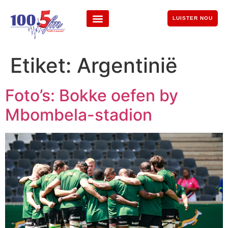
LUISTER NOU
Etiket:
Argentinië
Foto’s: Bokke oefen by
Mbombela-stadion