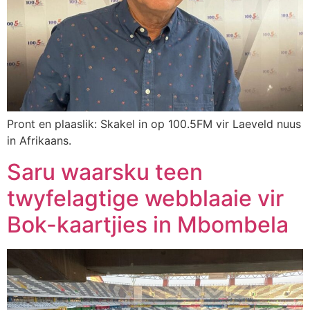
Pront en plaaslik: Skakel in op 100.5FM vir Laeveld nuus
in Afrikaans.
Saru waarsku teen
twyfelagtige webblaaie vir
Bok-kaartjies in Mbombela