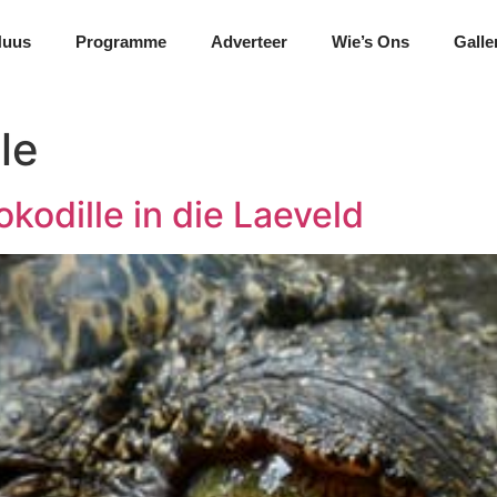
Nuus
Programme
Adverteer
Wie’s Ons
Galle
le
odille in die Laeveld