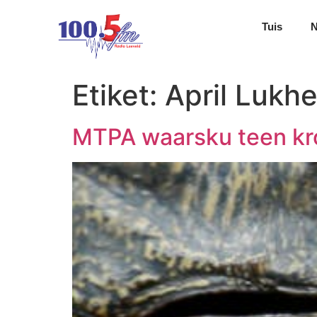
Tuis
Etiket:
April Lukhe
MTPA waarsku teen krok