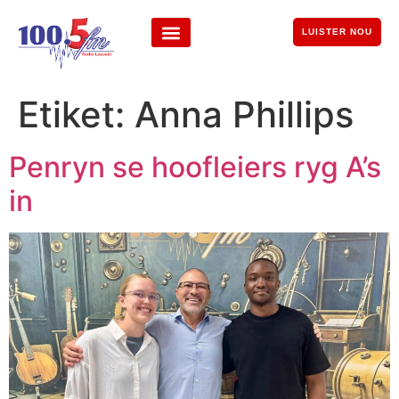
LUISTER NOU
Etiket:
Anna Phillips
Penryn se hoofleiers ryg A’s
in