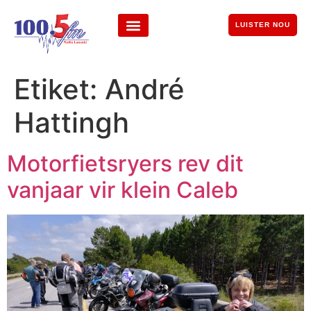
LUISTER NOU
Etiket:
André
Hattingh
Motorfietsryers rev dit
vanjaar vir klein Caleb