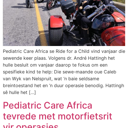
Pediatric Care Africa se Ride for a Child vind vanjaar die
sewende keer plaas. Volgens dr. André Hattingh het
hulle besluit om vanjaar daarop te fokus om een
spesifieke kind te help: Die sewe-maande oue Caleb
van Wyk van Nelspruit, wat ‘n baie seldsame
breintoestand het en ‘n duur operasie benodig. Hattingh
sê hulle het […]
Pediatric Care Africa
tevrede met motorfietsrit
vir operasies