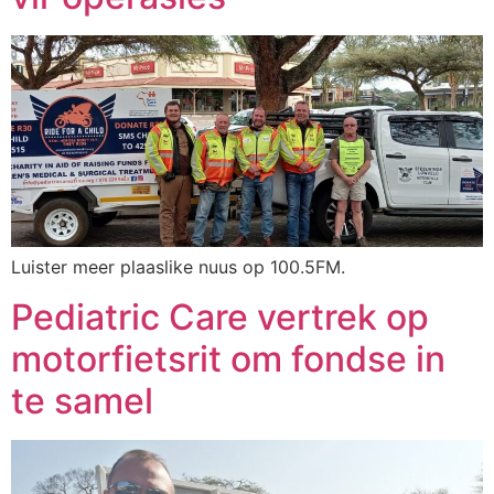
Luister meer plaaslike nuus op 100.5FM.
Pediatric Care vertrek op
motorfietsrit om fondse in
te samel