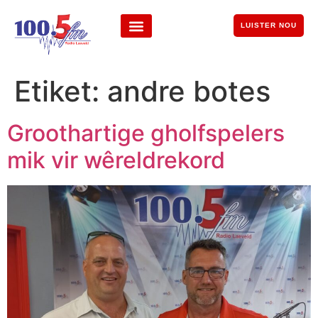
LUISTER NOU
Etiket:
andre botes
Groothartige gholfspelers
mik vir wêreldrekord