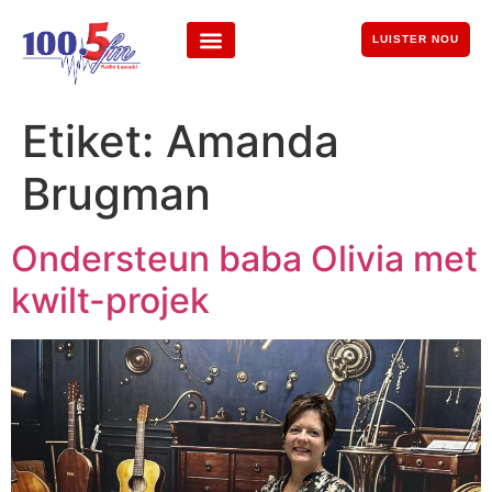
LUISTER NOU
Etiket:
Amanda
Brugman
Ondersteun baba Olivia met
kwilt-projek