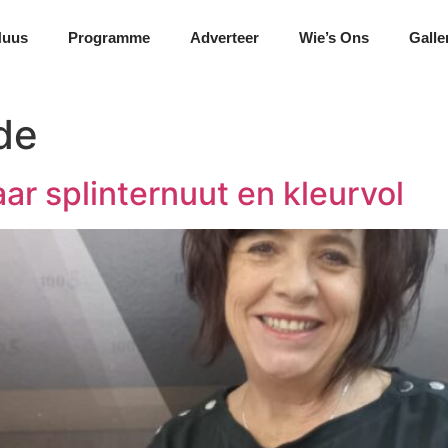
Nuus
Programme
Adverteer
Wie’s Ons
Galle
de
jaar splinternuut en kleurvol