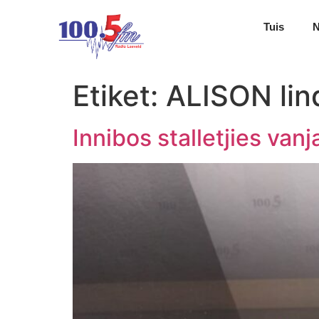
Tuis
Etiket:
ALISON lin
Innibos stalletjies van