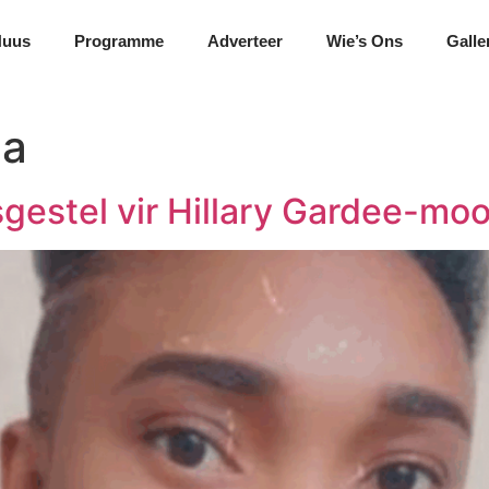
Nuus
Programme
Adverteer
Wie’s Ons
Galle
ma
gestel vir Hillary Gardee-mo