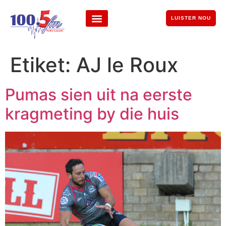
LUISTER NOU
Etiket:
AJ le Roux
Pumas sien uit na eerste
kragmeting by die huis