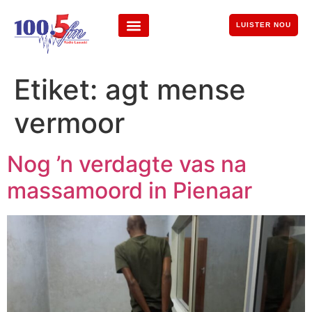
LUISTER NOU
Etiket:
agt mense
vermoor
Nog ’n verdagte vas na
massamoord in Pienaar