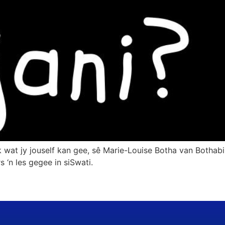
k wat jy jouself kan gee, sê Marie-Louise Botha van Bothabil
rs ‘n les gegee in siSwati.