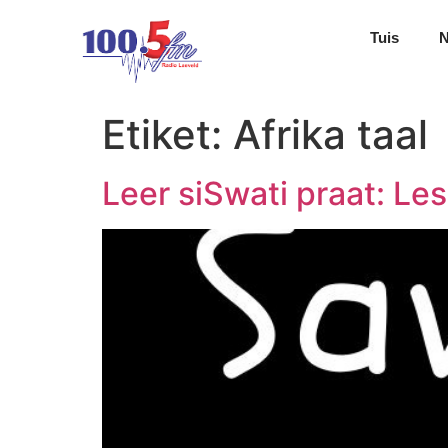
Tuis
Etiket:
Afrika taal
Leer siSwati praat: Les