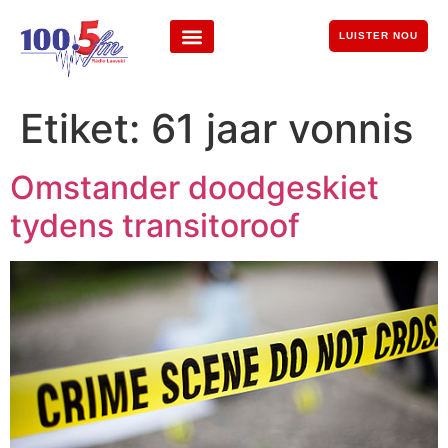
LUISTER NOU
Etiket:
61 jaar vonnis
Omstander doodgeskiet
tydens transitoroof