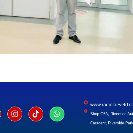
www.radiolaeveld.c
Shop G5A, Riverside Aut
Crescent, Riverside Park