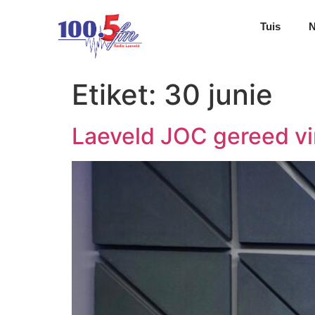
Tuis
Etiket:
30 junie
Laeveld JOC gereed vi