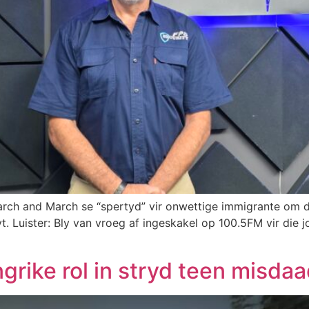
h and March se “spertyd” vir onwettige immigrante om di
Luister: Bly van vroeg af ingeskakel op 100.5FM vir die jo
grike rol in stryd teen misda