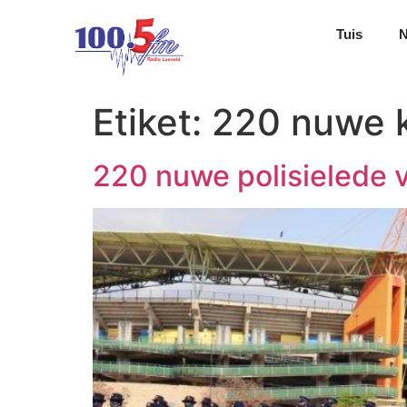
Tuis
Etiket:
220 nuwe 
220 nuwe polisielede