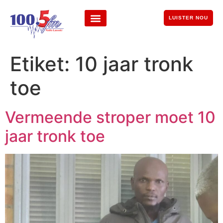
LUISTER NOU
Etiket:
10 jaar tronk
toe
Vermeende stroper moet 10
jaar tronk toe