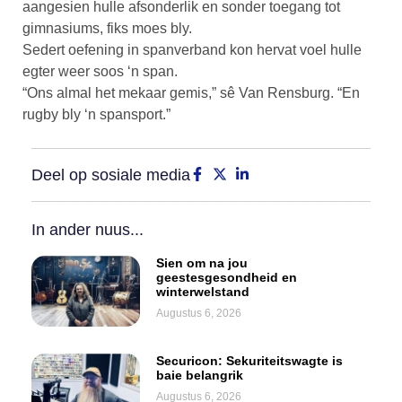
aangesien hulle afsonderlik en sonder toegang tot
gimnasiums, fiks moes bly.
Sedert oefening in spanverband kon hervat voel hulle
egter weer soos ‘n span.
“Ons almal het mekaar gemis,” sê Van Rensburg. “En
rugby bly ‘n spansport.”
Deel op sosiale media
In ander nuus...
Sien om na jou
geestesgesondheid en
winterwelstand
Augustus 6, 2026
Securicon: Sekuriteitswagte is
baie belangrik
Augustus 6, 2026