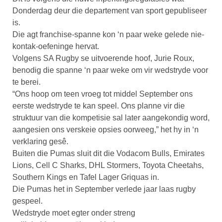
Donderdag deur die departement van sport gepubliseer
is.
Die agt franchise-spanne kon ‘n paar weke gelede nie-
kontak-oefeninge hervat.
Volgens SA Rugby se uitvoerende hoof, Jurie Roux,
benodig die spanne ‘n paar weke om vir wedstryde voor
te berei.
“Ons hoop om teen vroeg tot middel September ons
eerste wedstryde te kan speel. Ons planne vir die
struktuur van die kompetisie sal later aangekondig word,
aangesien ons verskeie opsies oorweeg,” het hy in ‘n
verklaring gesê.
Buiten die Pumas sluit dit die Vodacom Bulls, Emirates
Lions, Cell C Sharks, DHL Stormers, Toyota Cheetahs,
Southern Kings en Tafel Lager Griquas in.
Die Pumas het in September verlede jaar laas rugby
gespeel.
Wedstryde moet egter onder streng