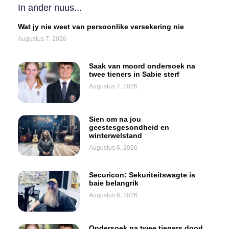
In ander nuus...
Wat jy nie weet van persoonlike versekering nie
Augustus 7, 2026
Saak van moord ondersoek na
twee tieners in Sabie sterf
Augustus 7, 2026
Sien om na jou
geestesgesondheid en
winterwelstand
Augustus 6, 2026
Securicon: Sekuriteitswagte is
baie belangrik
Augustus 6, 2026
Ondersoek na twee tieners dood