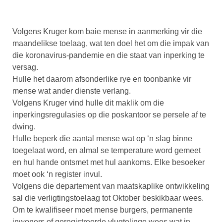
Volgens Kruger kom baie mense in aanmerking vir die
maandelikse toelaag, wat ten doel het om die impak van
die koronavirus-pandemie en die staat van inperking te
versag.
Hulle het daarom afsonderlike rye en toonbanke vir
mense wat ander dienste verlang.
Volgens Kruger vind hulle dit maklik om die
inperkingsregulasies op die poskantoor se persele af te
dwing.
Hulle beperk die aantal mense wat op ‘n slag binne
toegelaat word, en almal se temperature word gemeet
en hul hande ontsmet met hul aankoms. Elke besoeker
moet ook ‘n register invul.
Volgens die departement van maatskaplike ontwikkeling
sal die verligtingstoelaag tot Oktober beskikbaar wees.
Om te kwalifiseer moet mense burgers, permanente
inwoners of geregistreerde vlugtelinge wees wat in