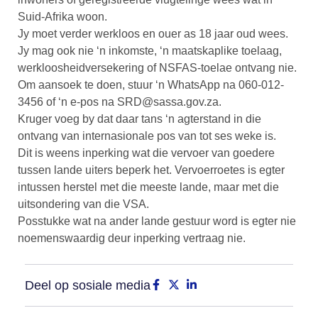
Suid-Afrika woon.
Jy moet verder werkloos en ouer as 18 jaar oud wees.
Jy mag ook nie ‘n inkomste, ‘n maatskaplike toelaag,
werkloosheidversekering of NSFAS-toelae ontvang nie.
Om aansoek te doen, stuur ‘n WhatsApp na 060-012-
3456 of ‘n e-pos na
SRD@sassa.gov.za
.
Kruger voeg by dat daar tans ‘n agterstand in die
ontvang van internasionale pos van tot ses weke is.
Dit is weens inperking wat die vervoer van goedere
tussen lande uiters beperk het. Vervoerroetes is egter
intussen herstel met die meeste lande, maar met die
uitsondering van die VSA.
Posstukke wat na ander lande gestuur word is egter nie
noemenswaardig deur inperking vertraag nie.
Deel op sosiale media