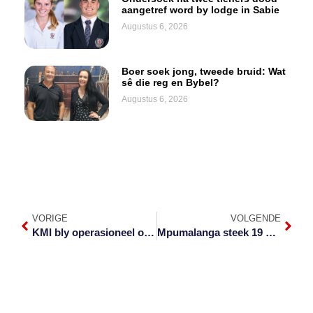
aangetref word by lodge in Sabie
Augustus 6, 2026
Boer soek jong, tweede bruid: Wat
sê die reg en Bybel?
Augustus 6, 2026
VORIGE
VOLGENDE
KMI bly operasioneel ondanks af instrument-landingstelsel
Mpumalanga steek 19 000-kerf verby