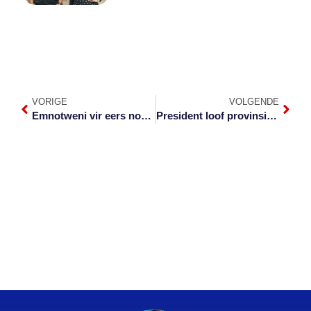
VORIGE
VOLGENDE
Emnotweni vir eers nog toe
President loof provinsie vir reaksie op Covid-19