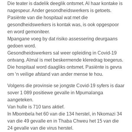
Die teater is dadelik deeglik ontsmet. Al haar kontake is
nagespeur. Ander gesondheidswerkers is getoets.
Pasiënte van die hospitaal wat met die
gesondheidswerkers is kontak was, is ook opgespoor
en word gemoniteer.
Mpangane voeg by dat risiko assessering deurgaans
gedoen word.
Gesondheidswerkers sal weer opleiding in Covid-19
ontvang. Almal is met beskermende kleredrag toegerus.
Die hospitaal word daagliks ontsmet. Pasiënte is gevra
om ‘n veilige afstand van ander mense te hou.
Volgens die provinsie se jongste Covid-19 syfers is daar
sover 1 089 positiewe gevalle in Mpumalanga
aangeteken.
Van hulle is 710 tans aktief.
In Mbombela het 60 van die 134 herstel, in Nkomazi 34
van die 49 gevalle en in Thaba Chweu het 15 van die
24 gevalle van die virus herstel.