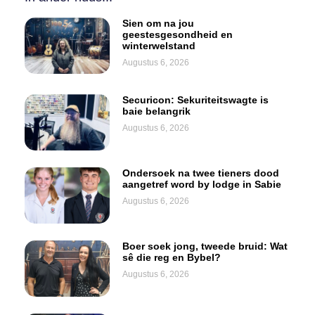
Sien om na jou
geestesgesondheid en
winterwelstand
Augustus 6, 2026
Securicon: Sekuriteitswagte is
baie belangrik
Augustus 6, 2026
Ondersoek na twee tieners dood
aangetref word by lodge in Sabie
Augustus 6, 2026
Boer soek jong, tweede bruid: Wat
sê die reg en Bybel?
Augustus 6, 2026