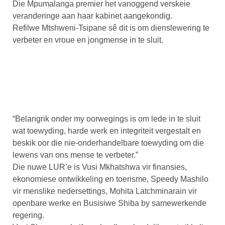
Die Mpumalanga premier het vanoggend verskeie
veranderinge aan haar kabinet aangekondig.
Refilwe Mtshweni-Tsipane sê dit is om dienslewering te
verbeter en vroue en jongmense in te sluit.
“Belangrik onder my oorwegings is om lede in te sluit
wat toewyding, harde werk en integriteit vergestalt en
beskik oor die nie-onderhandelbare toewyding om die
lewens van ons mense te verbeter.”
Die nuwe LUR’e is Vusi Mkhatshwa vir finansies,
ekonomiese ontwikkeling en toerisme, Speedy Mashilo
vir menslike nedersettings, Mohita Latchminarain vir
openbare werke en Busisiwe Shiba by samewerkende
regering.