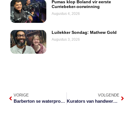
Pumas klop Boland vir eerste
Curriebeker-oorwinning
Augustus 4, 2026
Luilekker Sondag: Mathew Gold
Augustus 3, 2026
VORIGE
VOLGENDE
Barberton se waterprobleme duur voort
Kurators van handwerk-kompetisie in wolke oor Fiësta-benoeming