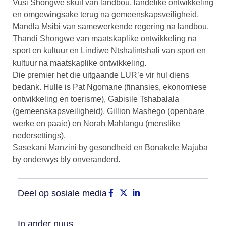
Vusi Shongwe skuif van landbou, landelike ontwikkeling
en omgewingsake terug na gemeenskapsveiligheid,
Mandla Msibi van samewerkende regering na landbou,
Thandi Shongwe van maatskaplike ontwikkeling na
sport en kultuur en Lindiwe Ntshalintshali van sport en
kultuur na maatskaplike ontwikkeling.
Die premier het die uitgaande LUR’e vir hul diens
bedank. Hulle is Pat Ngomane (finansies, ekonomiese
ontwikkeling en toerisme), Gabisile Tshabalala
(gemeenskapsveiligheid), Gillion Mashego (openbare
werke en paaie) en Norah Mahlangu (menslike
nedersettings).
Sasekani Manzini by gesondheid en Bonakele Majuba
by onderwys bly onveranderd.
Deel op sosiale media
In ander nuus...