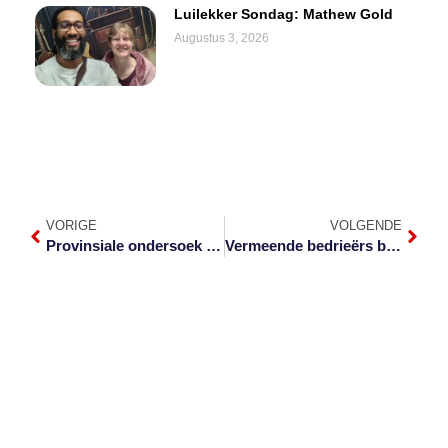
Luilekker Sondag: Mathew Gold
Augustus 3, 2026
VORIGE
VOLGENDE
Provinsiale ondersoek na Covid-19-verskaffers volgende week verwag
Vermeende bedrieërs borgtog toegestaan in Komatipoort