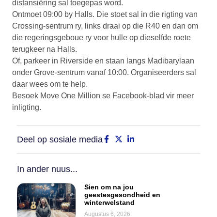
distansiëring sal toegepas word.
Ontmoet 09:00 by Halls. Die stoet sal in die rigting van
Crossing-sentrum ry, links draai op die R40 en dan om
die regeringsgeboue ry voor hulle op dieselfde roete
terugkeer na Halls.
Of, parkeer in Riverside en staan langs Madibarylaan
onder Grove-sentrum vanaf 10:00. Organiseerders sal
daar wees om te help.
Besoek Move One Million se Facebook-blad vir meer
inligting.
Deel op sosiale media
In ander nuus...
Sien om na jou
geestesgesondheid en
winterwelstand
Augustus 6, 2026