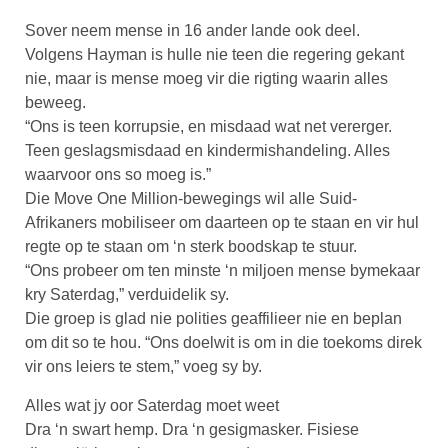
Sover neem mense in 16 ander lande ook deel.
Volgens Hayman is hulle nie teen die regering gekant
nie, maar is mense moeg vir die rigting waarin alles
beweeg.
“Ons is teen korrupsie, en misdaad wat net vererger.
Teen geslagsmisdaad en kindermishandeling. Alles
waarvoor ons so moeg is.”
Die Move One Million-bewegings wil alle Suid-
Afrikaners mobiliseer om daarteen op te staan en vir hul
regte op te staan om ‘n sterk boodskap te stuur.
“Ons probeer om ten minste ‘n miljoen mense bymekaar
kry Saterdag,” verduidelik sy.
Die groep is glad nie polities geaffilieer nie en beplan
om dit so te hou. “Ons doelwit is om in die toekoms direk
vir ons leiers te stem,” voeg sy by.
Alles wat jy oor Saterdag moet weet
Dra ‘n swart hemp. Dra ‘n gesigmasker. Fisiese