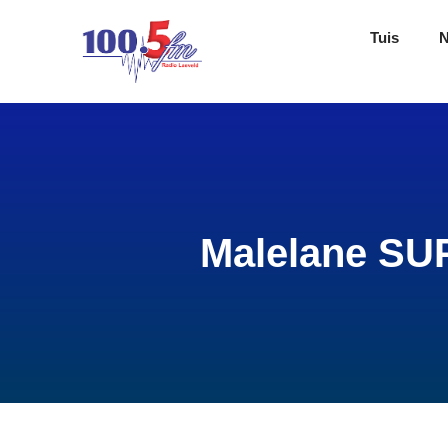
Tuis
Malelane SU