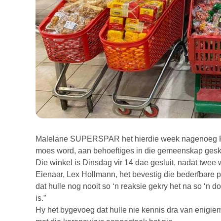
Malelane SUPERSPAR het hierdie week nagenoeg R1
moes word, aan behoeftiges in die gemeenskap ges
Die winkel is Dinsdag vir 14 dae gesluit, nadat twee 
Eienaar, Lex Hollmann, het bevestig die bederfbare p
dat hulle nog nooit so ‘n reaksie gekry het na so ‘n 
is.”
Hy het bygevoeg dat hulle nie kennis dra van enigie