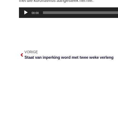
met die koronavirus aangesteek het nie.
Klankspeler
00:00
VORIGE
Staat van inperking word met twee weke verleng