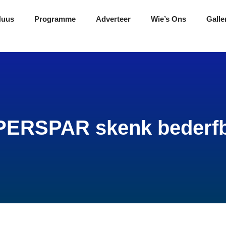
Nuus
Programme
Adverteer
Wie’s Ons
Galle
PERSPAR skenk bederfb