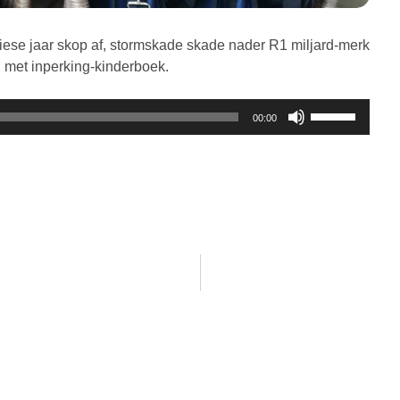
miese jaar skop af, stormskade skade nader R1 miljard-merk
met inperking-kinderboek.
Gebruik
00:00
die
Op/Af
knoppies
om
die
volume
te
verhoog
of
te
verlaag.