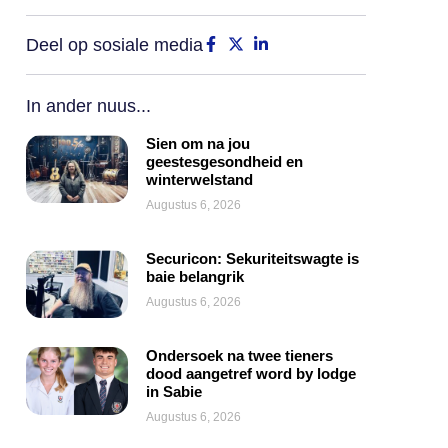
Deel op sosiale media
In ander nuus...
Sien om na jou
geestesgesondheid en
winterwelstand
Augustus 6, 2026
Securicon: Sekuriteitswagte is
baie belangrik
Augustus 6, 2026
Ondersoek na twee tieners
dood aangetref word by lodge
in Sabie
Augustus 6, 2026