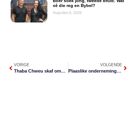
Boer soek jong, tweede bruid: Wat
sê die reg en Bybel?
Augustus 6, 2026
VORIGE
VOLGENDE
Thaba Chweu skaf omstrede elektrisiteitsfooi af
Plaaslike ondernemings verwelkom vlak 2 van inperking