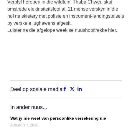
Verblyf heropen in die wildtuin, Thaba Chweu skaf
omstrede elektrisiteitsfooi af, 11 mense verskyn in die
hof na skietery met polisie en instrument-landingstelsels
by verskeie lughawens afgesit.
Luister na die afgelope week se nuushooftrekke hier.
Deel op sosiale media
In ander nuus...
Wat jy nie weet van persoonlike versekering nie
Augustus 7, 2026