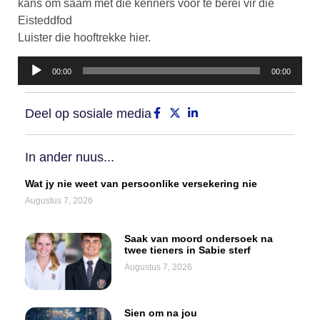
kans om saam met die kenners voor te berei vir die
Eisteddfod
Luister die hooftrekke hier.
Klankspeler
00:00
00:00
Deel op sosiale media
In ander nuus...
Wat jy nie weet van persoonlike versekering nie
Augustus 7, 2026
Saak van moord ondersoek na
twee tieners in Sabie sterf
Augustus 7, 2026
Sien om na jou