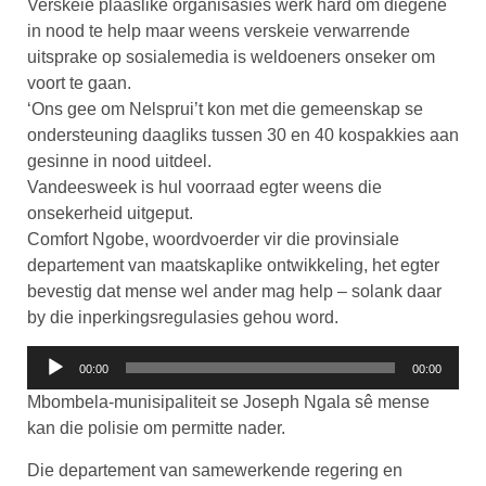
Verskeie plaaslike organisasies werk hard om diegene
in nood te help maar weens verskeie verwarrende
uitsprake op sosialemedia is weldoeners onseker om
voort te gaan.
‘Ons gee om Nelsprui’t kon met die gemeenskap se
ondersteuning daagliks tussen 30 en 40 kospakkies aan
gesinne in nood uitdeel.
Vandeesweek is hul voorraad egter weens die
onsekerheid uitgeput.
Comfort Ngobe, woordvoerder vir die provinsiale
departement van maatskaplike ontwikkeling, het egter
bevestig dat mense wel ander mag help – solank daar
by die inperkingsregulasies gehou word.
Klankspeler
00:00
00:00
Mbombela-munisipaliteit se Joseph Ngala sê mense
kan die polisie om permitte nader.
Die departement van samewerkende regering en