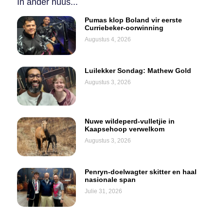
In ander nuus...
Pumas klop Boland vir eerste
Curriebeker-oorwinning
Augustus 4, 2026
Luilekker Sondag: Mathew Gold
Augustus 3, 2026
Nuwe wildeperd-vulletjie in
Kaapsehoop verwelkom
Augustus 3, 2026
Penryn-doelwagter skitter en haal
nasionale span
Julie 31, 2026