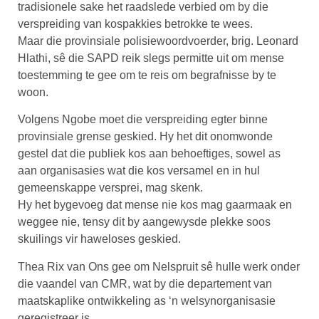
tradisionele sake het raadslede verbied om by die
verspreiding van kospakkies betrokke te wees.
Maar die provinsiale polisiewoordvoerder, brig. Leonard
Hlathi, sê die SAPD reik slegs permitte uit om mense
toestemming te gee om te reis om begrafnisse by te
woon.
Volgens Ngobe moet die verspreiding egter binne
provinsiale grense geskied. Hy het dit onomwonde
gestel dat die publiek kos aan behoeftiges, sowel as
aan organisasies wat die kos versamel en in hul
gemeenskappe versprei, mag skenk.
Hy het bygevoeg dat mense nie kos mag gaarmaak en
weggee nie, tensy dit by aangewysde plekke soos
skuilings vir haweloses geskied.
Thea Rix van Ons gee om Nelspruit sê hulle werk onder
die vaandel van CMR, wat by die departement van
maatskaplike ontwikkeling as ‘n welsynorganisasie
geregistreer is.