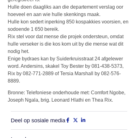
Hulle doen daagliks aan die departement verslag oor
hoeveel en aan wie hulle skenkings maak.
Hulle kon sedert inperking 850 kospakkies voorsien, en
sodoende 1 650 bereik.
Rix stel voor dat mense die projek ondersteun, omdat
hulle verseker is die kos kom uit by die mense wat dit
nodig het.
Enige bydraes kan by Suiderkruisstraat 24 afgelewer
word. Andersins, skakel Toy Bester by 081-438-5373,
Rix by 082-771-2889 of Tersia Marshall by 082-576-
8889.
Bronne: Telefoniese onderhoude met: Comfort Ngobe,
Joseph Ngala, brig. Leonard Hlathi en Thea Rix.
Deel op sosiale media