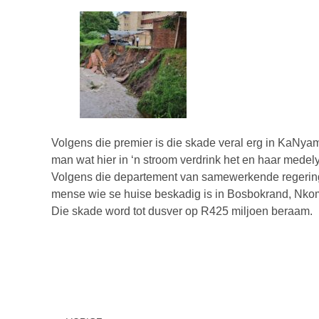
Volgens die premier is die skade veral erg in KaNyam
man wat hier in ‘n stroom verdrink het en haar medel
Volgens die departement van samewerkende regerin
mense wie se huise beskadig is in Bosbokrand, Nkoma
Die skade word tot dusver op R425 miljoen beraam.