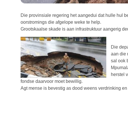
Die provinsiale regering het aangedui dat hulle hul b
oorstromings die afgelope weke te help.
Grootskaalse skade is aan infrastruktuur aangerig d
Die dep
aan die 
sal ook 
Mpumalan
herstel 
fondse daarvoor moet bewillig.
Agt mense is bevestig as dood weens verdrinking en