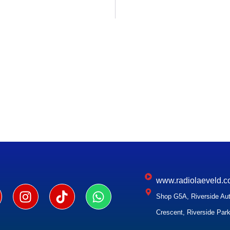
www.radiolaeveld.c
Shop G5A, Riverside Aut
Crescent, Riverside Park