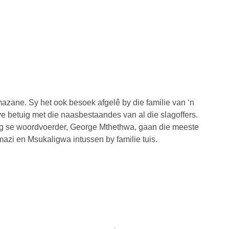
azane. Sy het ook besoek afgelê by die familie van ‘n
ye betuig met die naasbestaandes van al die slagoffers.
g se woordvoerder, George Mthethwa, gaan die meeste
zi en Msukaligwa intussen by familie tuis.