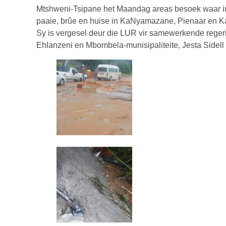
Mtshweni-Tsipane het Maandag areas besoek waar infra
paaie, brûe en huise in KaNyamazane, Pienaar en 
Sy is vergesel deur die LUR vir samewerkende reger
Ehlanzeni en Mbombela-munisipaliteite, Jesta Sidell