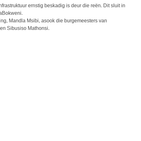
struktuur ernstig beskadig is deur die reën. Dit sluit in
KaBokweni.
ing, Mandla Msibi, asook die burgemeesters van
 en Sibusiso Mathonsi.