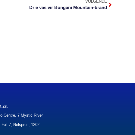
VOLGENDE
Drie vas vir Bongani Mountain-brand
o.za
o Centre, 7 Mystic River
 Ext 7, Nelspruit, 1202