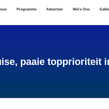
Nuus
Programme
Adverteer
Wie’s Ons
Galle
ise, paaie topprioritei