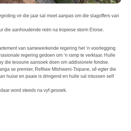
egroting vir die jaar sal moet aanpas om die slagoffers van
eur die aanhoudende reën na tropiese storm Eloise.
artement van samewerkende regering het ‘n voorlegging
nasionale regering gedoen om ‘n ramp te verklaar. Hulle
by die tesourie aansoek doen om addisionele fondse.
ga se premier, Refilwe Mtshweni-Tsipane, sê egter die
van huise en paaie is dringend en hulle sal intussen self
 daar word steeds na vyf gesoek.